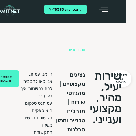
להצטרפות 8393*
אינטרנט
עמוד הבית
»
אינטרנט
שירות
נציגים
הי אני עמית.
ינטרנט
למבחר
בלי
החבילות
אני כאן להסביר
פשרות
יעיל,
מקצועיים |
לכם בפשטות איך
מהנדסי
מהיר,
זה עובד.
שירות |
עמיתנט טלקום
מקצועי
מנהלים
היא ספקית
וענייני.
תקשורת ברשיון
טכניים והמון
משרד
סבלנות …
התקשורת.