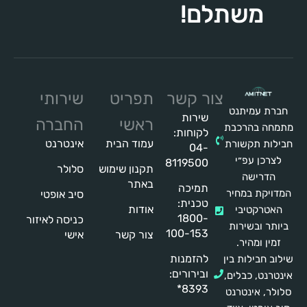
משתלם!
צור קשר
תפריט
שירותי
ברת עמיתנט
שירות
ראשי
החברה
מחה בהרכבת
לקוחות:
עמוד הבית
אינטרנט
ילות תקשורת
04-
לצרכן עפ״י
8119500
תקנון שימוש
סלולר
הדרישה
באתר
תמיכה
דויקת במחיר
סיב אופטי
טכנית:
אודות
האטרקטיבי
1800-
כניסה לאיזור
יותר ובשירות
100-153
צור קשר
אישי
זמין ומהיר.
להזמנות
לוב חבילות בין
ובירורים:
נטרנט, כבלים,
8393*
ולר, אינטרנט