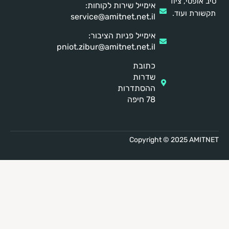
ב אופטי, ציוד
אימייל שירות לקוחות:
קשורת ועוד.
service@amitnet.net.il
אימייל פניות הציבור:
pniot.zibur@amitnet.net.il
כתובת
שדרות
ההסתדרות
78 חיפה
Copyright © 2025 AMITN